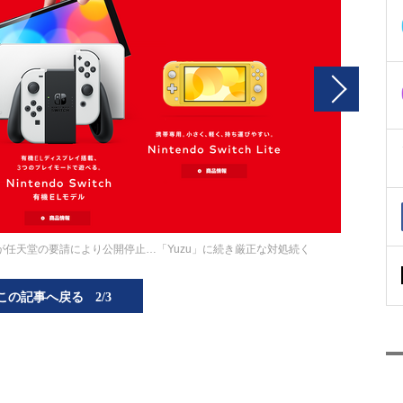
」が任天堂の要請により公開停止…「Yuzu」に続き厳正な対処続く
この記事へ戻る
2/3