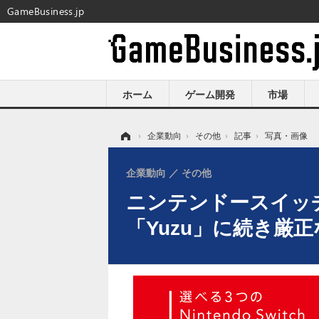
GameBusiness.jp
ホーム
ゲーム開発
市場
ホーム
›
企業動向
›
その他
›
記事
›
写真・画像
企業動向
その他
ニンテンドースイッチ
「Yuzu」に続き厳