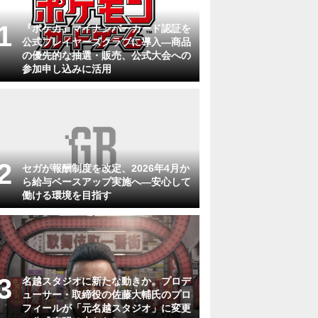
『ポケカ』マイナンバーカード認証を
公式プレイヤーズクラブに導入―商品
の優先的な抽選・販売、公式大会への
参加申し込みに活用
セガが報酬制度を改定、2026年4月か
ら給与ベースアップ実施へ―安心して
働ける環境を目指す
名越スタジオに新たな動きか。プロデ
ューサー・取締役の佐藤大輔氏のプロ
フィールが「元名越スタジオ」に変更