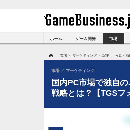
ホーム
ゲーム開発
市場
ホーム
›
市場
›
マーケティング
›
記事
›
写真・画
市場
マーケティング
国内PC市場で独自の
戦略とは？【TGSフ