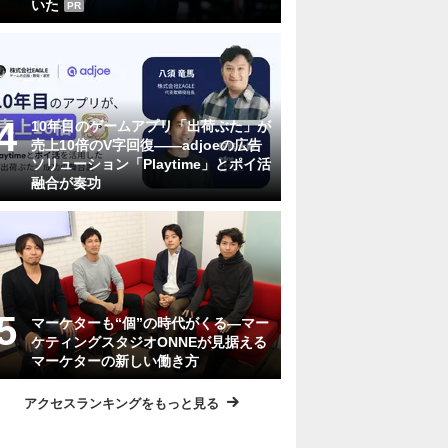
いた
PR
10年目のゲームアプリ「出荷ぶた」が
売上10倍のV字回復――adjoeの広告
ソリューション「Playtime」とポイ活
融合が奏功
マーケターも“個”の時代がくる―マー
ケティングスタジオONNEが見据える
マーケターの新しい働き方
アクセスランキングをもっと見る