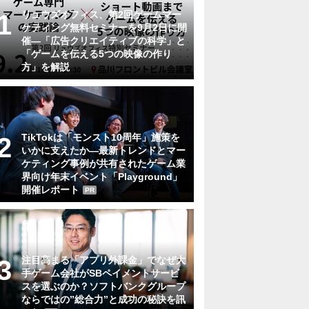
リュウズオフィス、第2回ゲームマー
ケティング無料セミナーを9月2日に開
催―「広告クリエイティブの科学」と
「ゲームを伝える5つの映像の作り
方」を解説
TikTokは「モンスト10周年」施策を
いかに支えたか―最新トレンドとマー
ケティング事例が共有されたゲーム業
界向け年末イベント「Playground」
開催レポート
PR
注目高まる「アプリ外課金」でなぜ大
手ゲーム会社がSBペイメントサービ
スを選ぶのか？ソフトバンクグループ
ならではの”総合力”と成功の秘訣を訊