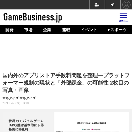
開発
市場
企業
連載
イベント
eスポーツ
ホーム
ゲーム開発
市場
マネタイズ
国内外のアプリストア手数料問題を整理―プラットフ
企業動向
ォーマー規制の現状と「外部課金」の可能性 2枚目の
写真・画像
人材育成
マネタイズ
マネタイズ
産業政策
2024.9.26（木） 14:00
連載
イベント/セミナー