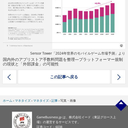
eスポーツ
Sensor Tower「2024年世界のモバイルゲーム市場予測」より
国内外のアプリストア手数料問題を整理―プラットフォーマー規制
の現状と「外部課金」の可能性
この記事へ戻る
ホーム
›
マネタイズ
›
マネタイズ
›
記事
›
写真・画像
GameBusiness.jp は、株式会社イード（東証グロース上
場）の運営するサービスです。
証券コード：6038