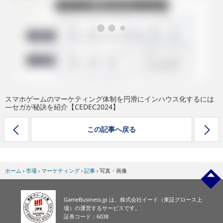
eスポーツ
スマホゲームのマーケティング体制を円滑にインハウス化するには
―セガが秘訣を紹介【CEDEC2024】
この記事へ戻る
ホーム
›
市場
›
マーケティング
›
記事
›
写真・画像
GameBusiness.jp は、株式会社イード（東証グロース上
場）の運営するサービスです。
証券コード：6038