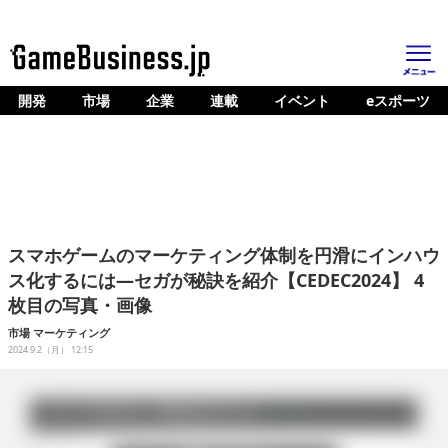
開発
市場
企業
連載
イベント
eスポーツ
ホーム
ゲーム開発
市場
マネタイズ
スマホゲームのマーケティング体制を円滑にインハウ
企業動向
ス化するには―セガが秘訣を紹介【CEDEC2024】 4
枚目の写真・画像
人材育成
市場
マーケティング
産業政策
2024.9.2（月） 12:15
連載
イベント/セミナー