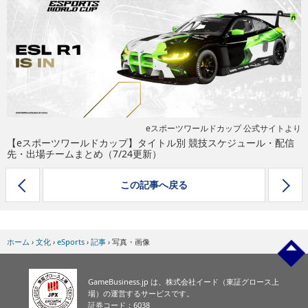
eスポーツ
eスポーツワールドカップ 公式サイトより
【eスポーツワールドカップ】タイトル別 競技スケジュール・配信
先・出場チームまとめ（7/24更新）
この記事へ戻る
ホーム
›
文化
›
eSports
›
記事
›
写真・画像
GameBusiness.jp は、株式会社イード（東証グロース上
場）の運営するサービスです。
証券コード：6038