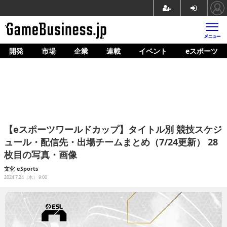
開発
市場
企業
連載
イベント
eスポーツ
ホーム
ゲーム開発
市場
マネタイズ
【eスポーツワールドカップ】タイトル別 競技スケジ
企業動向
ュール・配信先・出場チームまとめ（7/24更新） 28
枚目の写真・画像
人材育成
文化
eSports
産業政策
2024.7.24（水） 9:00
連載
イベント/セミナー