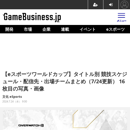
開発
市場
企業
連載
イベント
eスポーツ
ホーム
ゲーム開発
市場
マネタイズ
【eスポーツワールドカップ】タイトル別 競技スケジ
企業動向
ュール・配信先・出場チームまとめ（7/24更新） 16
枚目の写真・画像
人材育成
文化
eSports
産業政策
2024.7.24（水） 9:00
連載
イベント/セミナー