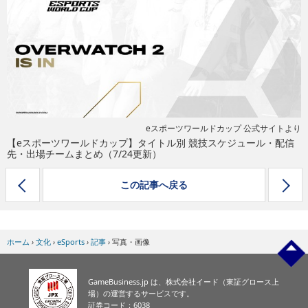
eスポーツ
eスポーツワールドカップ 公式サイトより
【eスポーツワールドカップ】タイトル別 競技スケジュール・配信
先・出場チームまとめ（7/24更新）
この記事へ戻る
ホーム
›
文化
›
eSports
›
記事
›
写真・画像
GameBusiness.jp は、株式会社イード（東証グロース上
場）の運営するサービスです。
証券コード：6038