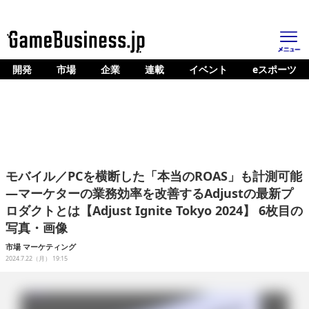
開発
市場
企業
連載
イベント
eスポーツ
ホーム
ゲーム開発
市場
マネタイズ
モバイル／PCを横断した「本当のROAS」も計測可能
企業動向
―マーケターの業務効率を改善するAdjustの最新プ
ロダクトとは【Adjust Ignite Tokyo 2024】 6枚目の
人材育成
写真・画像
産業政策
市場
マーケティング
2024.7.22（月） 19:15
連載
イベント/セミナー