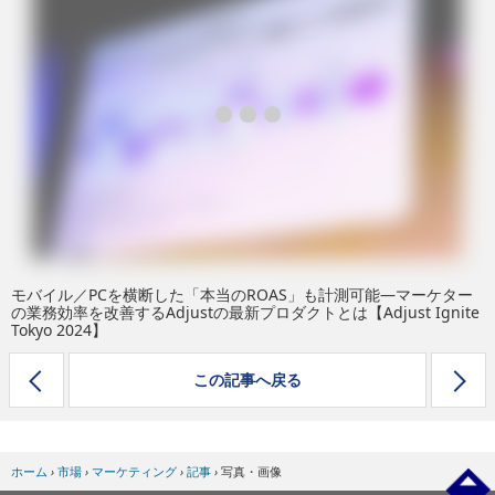
eスポーツ
モバイル／PCを横断した「本当のROAS」も計測可能―マーケター
の業務効率を改善するAdjustの最新プロダクトとは【Adjust Ignite
Tokyo 2024】
この記事へ戻る
ホーム
›
市場
›
マーケティング
›
記事
›
写真・画像