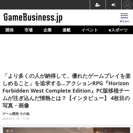
開発
市場
企業
連載
イベント
eスポーツ
ホーム
ゲーム開発
市場
マネタイズ
「より多くの人が納得して、優れたゲームプレイを楽
企業動向
しめること」を追求する…アクションRPG『Horizon
Forbidden West Complete Edition』PC版移植チー
人材育成
ムが注ぎ込んだ情熱とは？【インタビュー】 4枚目の
産業政策
写真・画像
ゲーム開発
その他
連載
2024.4.15（月） 11:30
イベント/セミナー