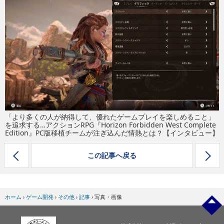
eスポーツ
「より多くの人が納得して、優れたゲームプレイを楽しめること」
を追求する…アクションRPG『Horizon Forbidden West Complete
Edition』PC版移植チームが注ぎ込んだ情熱とは？【インタビュー】
この記事へ戻る
ホーム
›
ゲーム開発
›
その他
›
記事
›
写真・画像