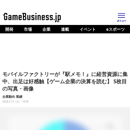
開発
市場
企業
連載
イベント
eスポーツ
ホーム
ゲーム開発
市場
マネタイズ
モバイルファクトリーが『駅メモ！』に経営資源に集
企業動向
中、出足は好感触【ゲーム企業の決算を読む】 5枚目
の写真・画像
人材育成
企業動向
業績
産業政策
2024.2.13（火） 18:30
連載
イベント/セミナー