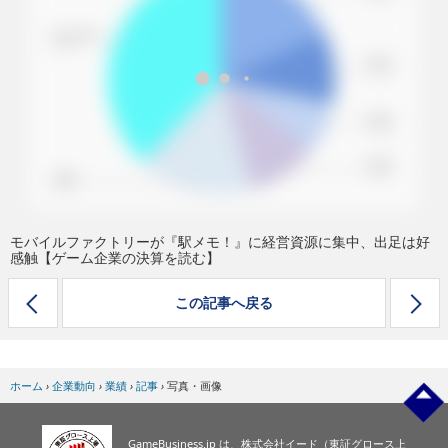
eスポーツ
モバイルファクトリーが『駅メモ！』に経営資源に集中、出足は好
感触【ゲーム企業の決算を読む】
この記事へ戻る
ホーム
›
企業動向
›
業績
›
記事
›
写真・画像
GameBusiness.jp は、株式会社イード（東証グロース上