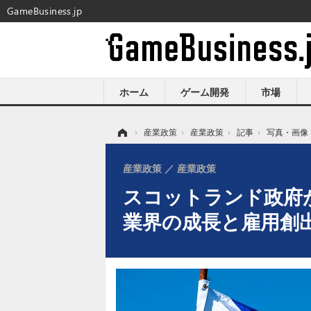
GameBusiness.jp
ホーム
ゲーム開発
市場
ホーム
›
産業政策
›
産業政策
›
記事
›
写真・画像
産業政策
産業政策
スコットランド政府
業界の成長と雇用創出