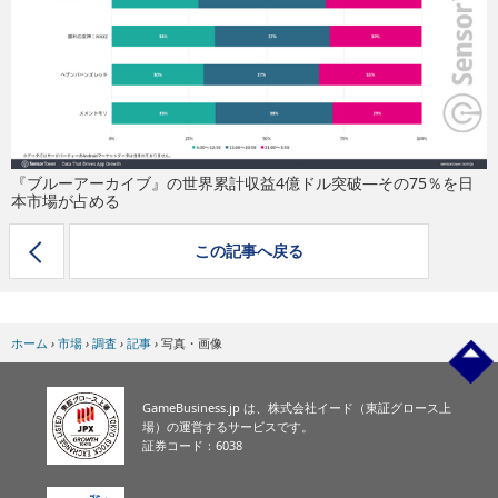
eスポーツ
『ブルーアーカイブ』の世界累計収益4億ドル突破―その75％を日
本市場が占める
この記事へ戻る
ホーム
›
市場
›
調査
›
記事
›
写真・画像
GameBusiness.jp は、株式会社イード（東証グロース上
場）の運営するサービスです。
証券コード：6038