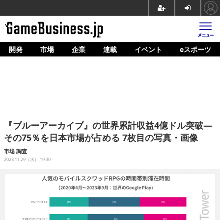
開発
市場
企業
連載
イベント
eスポーツ
ホーム
ゲーム開発
市場
マネタイズ
『ブルーアーカイブ』の世界累計収益4億ドル突破―
企業動向
その75％を日本市場が占める 7枚目の写真・画像
人材育成
市場
調査
2023.11.29（水） 19:30
産業政策
連載
イベント/セミナー