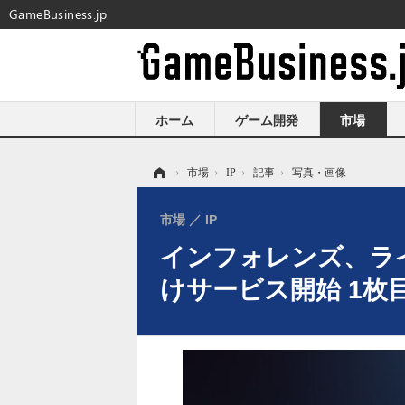
GameBusiness.jp
ホーム
ゲーム開発
市場
ホーム
›
市場
›
IP
›
記事
›
写真・画像
市場
IP
インフォレンズ、ライ
けサービス開始 1枚