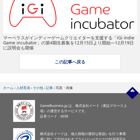
eスポーツ
マーベラスがインディーゲームクリエイターを支援する「iGi indie
Game incubator」の第4期生募集を12月15日より開始―12月19日
に説明会も開催
この記事へ戻る
ホーム
›
人材育成
›
その他
›
記事
›
写真・画像
GameBusiness.jp は、株式会社イード（東証グロース上
場）の運営するサービスです。
証券コード：6038
株式会社イードは、個人情報の適切な取扱いを行う事業
者に対して付与されるプライバシーマークの付与認定を