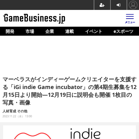
開発
市場
企業
連載
イベント
eスポーツ
ホーム
ゲーム開発
市場
マネタイズ
マーベラスがインディーゲームクリエイターを支援す
企業動向
る「iGi indie Game incubator」の第4期生募集を12
月15日より開始―12月19日に説明会も開催 1枚目の
人材育成
写真・画像
産業政策
人材育成
その他
2023.11.22（水） 13:00
連載
イベント/セミナー