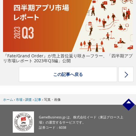
eスポーツ
『Fate/Grand Order』が売上首位返り咲き―フラー、「四半期アプ
リ市場レポート 2023年Q3編」公開
この記事へ戻る
ホーム
›
市場
›
調査
›
記事
›
写真・画像
GameBusiness.jp は、株式会社イード（東証グロース上
場）の運営するサービスです。
証券コード：6038