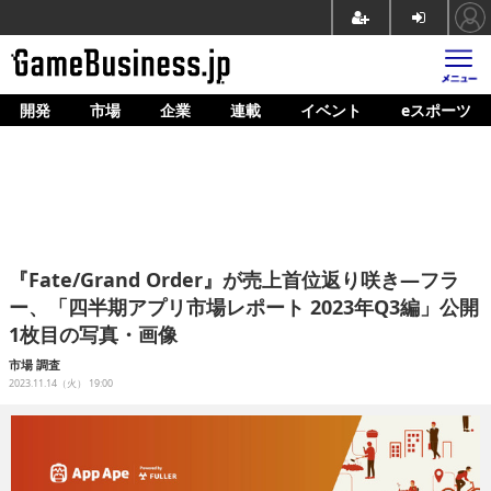
開発
市場
企業
連載
イベント
eスポーツ
ホーム
ゲーム開発
市場
マネタイズ
『Fate/Grand Order』が売上首位返り咲き―フラ
企業動向
ー、「四半期アプリ市場レポート 2023年Q3編」公開
1枚目の写真・画像
人材育成
市場
調査
産業政策
2023.11.14（火） 19:00
連載
イベント/セミナー