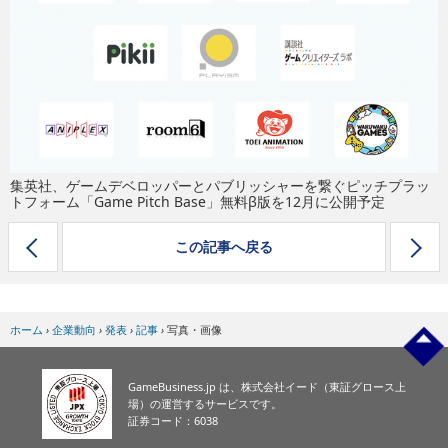
eスポーツ
集英社、ゲームデベロッパーとパブリッシャーを繋ぐピッチプラッ
トフォーム「Game Pitch Base」無料β版を12月に公開予定
この記事へ戻る
ホーム
›
企業動向
›
発表
›
記事
›
写真・画像
GameBusiness.jp は、株式会社イード（東証グロース上
場）の運営するサービスです。
証券コード：6038