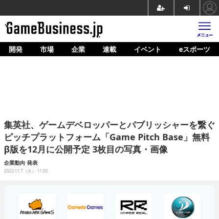
開発
市場
企業
連載
イベント
eスポーツ
ホーム
ゲーム開発
市場
マネタイズ
集英社、ゲームデベロッパーとパブリッシャーを繋ぐ
企業動向
ピッチプラットフォーム「Game Pitch Base」無料
β版を12月に公開予定 3枚目の写真・画像
人材育成
企業動向
発表
産業政策
2023.11.7（火） 11:05
連載
イベント/セミナー