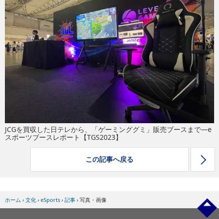
eスポーツ
JCGを買収した日テレから、「ゲーミンググミ」販売ブースまで―e
スポーツブースレポート【TGS2023】
この記事へ戻る
ホーム
›
文化
›
eSports
›
記事
›
写真・画像