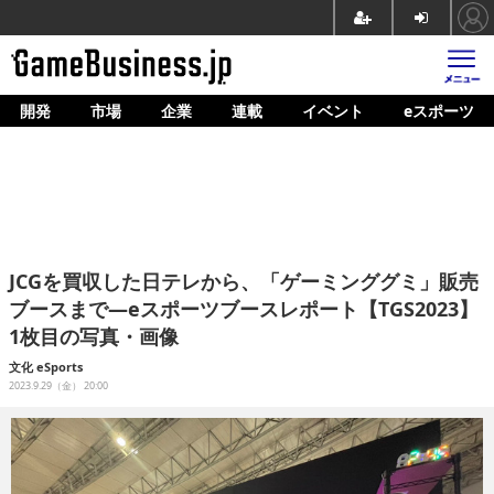
開発
市場
企業
連載
イベント
eスポーツ
ホーム
ゲーム開発
市場
マネタイズ
JCGを買収した日テレから、「ゲーミンググミ」販売
企業動向
ブースまで―eスポーツブースレポート【TGS2023】
1枚目の写真・画像
人材育成
文化
eSports
産業政策
2023.9.29（金） 20:00
連載
イベント/セミナー