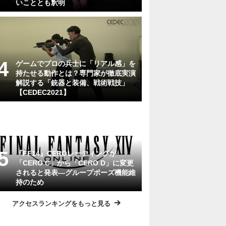
いこととも釈明
ゲームでプロの兵士に「リアル感」を
持たせる動作とは？専門家が徹底実演
解説する「銃器と装備、戦術戦技」
【CEDEC2021】
『FF14』CEROレーティングが
「CERO C」から「CERO D」に変更
されると発表―グループポーズ機能維
持のため
アクセスランキングをもっと見る