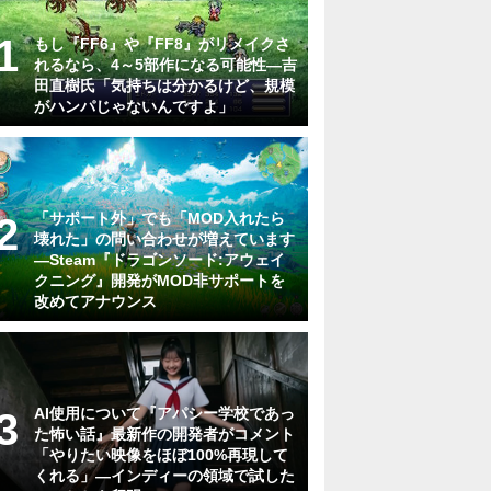
もし『FF6』や『FF8』がリメイクさ
れるなら、4～5部作になる可能性―吉
田直樹氏「気持ちは分かるけど、規模
がハンパじゃないんですよ」
「サポート外」でも「MOD入れたら
壊れた」の問い合わせが増えています
―Steam『ドラゴンソード:アウェイ
クニング』開発がMOD非サポートを
改めてアナウンス
AI使用について『アパシー学校であっ
た怖い話』最新作の開発者がコメント
「やりたい映像をほぼ100%再現して
くれる」―インディーの領域で試した