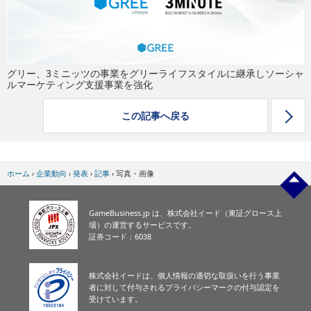
eスポーツ
グリー、3ミニッツの事業をグリーライフスタイルに継承しソーシャ
ルマーケティング支援事業を強化
この記事へ戻る
ホーム
›
企業動向
›
発表
›
記事
›
写真・画像
GameBusiness.jp は、株式会社イード（東証グロース上
場）の運営するサービスです。
証券コード：6038
株式会社イードは、個人情報の適切な取扱いを行う事業
者に対して付与されるプライバシーマークの付与認定を
受けています。