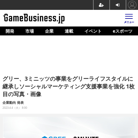
開発
市場
企業
連載
イベント
eスポーツ
ホーム
ゲーム開発
市場
マネタイズ
グリー、3ミニッツの事業をグリーライフスタイルに
企業動向
継承しソーシャルマーケティング支援事業を強化 1枚
目の写真・画像
人材育成
企業動向
発表
産業政策
2023.4.4（火） 8:00
連載
イベント/セミナー