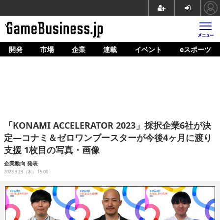
開発
市場
企業
連載
イベント
eスポーツ
ホーム
ゲーム開発
市場
マネタイズ
「KONAMI ACCELERATOR 2023」採択企業6社が決
企業動向
定―コナミ＆ゼロワンブースターが今後4ヶ月に渡り
支援 1枚目の写真・画像
人材育成
企業動向
発表
産業政策
2023.3.23（木） 15:00
連載
イベント/セミナー