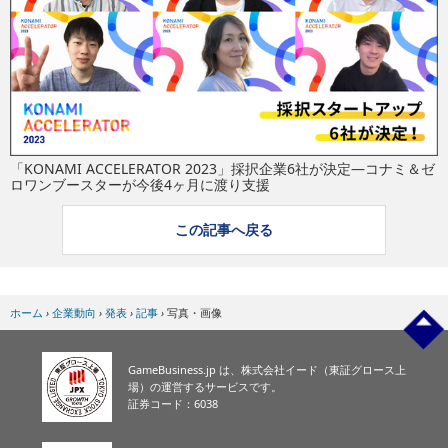
eスポーツ
「KONAMI ACCELERATOR 2023」採択企業6社が決定―コナミ＆ゼ
ロワンブースターが今後4ヶ月に渡り支援
この記事へ戻る
ホーム
›
企業動向
›
発表
›
記事
›
写真・画像
GameBusiness.jp は、株式会社イード（東証グロース上
場）の運営するサービスです。
証券コード：6038