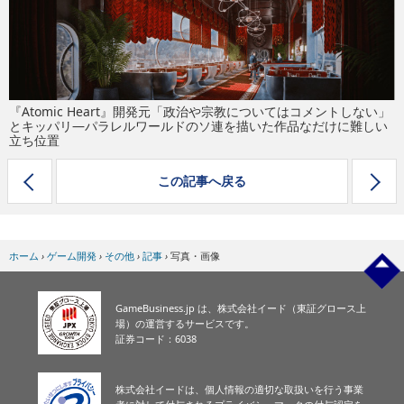
eスポーツ
『Atomic Heart』開発元「政治や宗教についてはコメントしない」
とキッパリ―パラレルワールドのソ連を描いた作品なだけに難しい
立ち位置
この記事へ戻る
ホーム
›
ゲーム開発
›
その他
›
記事
›
写真・画像
GameBusiness.jp は、株式会社イード（東証グロース上
場）の運営するサービスです。
証券コード：6038
株式会社イードは、個人情報の適切な取扱いを行う事業