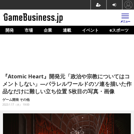
開発
市場
企業
連載
イベント
eスポーツ
ホーム
ゲーム開発
市場
マネタイズ
『Atomic Heart』開発元「政治や宗教についてはコ
企業動向
メントしない」―パラレルワールドのソ連を描いた作
品なだけに難しい立ち位置 5枚目の写真・画像
人材育成
ゲーム開発
その他
産業政策
2023.1.17（火） 19:00
連載
イベント/セミナー