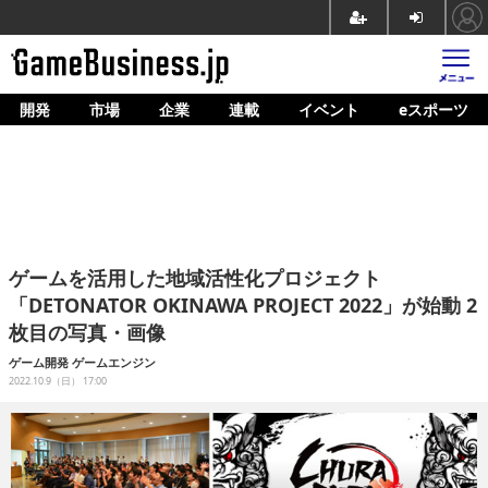
開発
市場
企業
連載
イベント
eスポーツ
ホーム
ゲーム開発
市場
マネタイズ
ゲームを活用した地域活性化プロジェクト
企業動向
「DETONATOR OKINAWA PROJECT 2022」が始動 2
枚目の写真・画像
人材育成
ゲーム開発
ゲームエンジン
産業政策
2022.10.9（日） 17:00
連載
イベント/セミナー