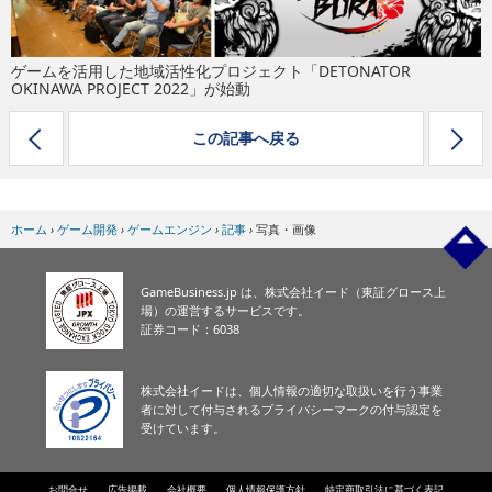
eスポーツ
ゲームを活用した地域活性化プロジェクト「DETONATOR
OKINAWA PROJECT 2022」が始動
この記事へ戻る
ホーム
›
ゲーム開発
›
ゲームエンジン
›
記事
›
写真・画像
GameBusiness.jp は、株式会社イード（東証グロース上
場）の運営するサービスです。
証券コード：6038
株式会社イードは、個人情報の適切な取扱いを行う事業
者に対して付与されるプライバシーマークの付与認定を
受けています。
お問合せ
広告掲載
会社概要
個人情報保護方針
特定商取引法に基づく表記