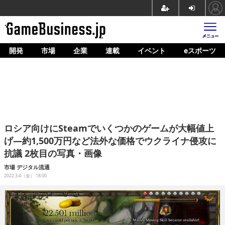
開発
市場
企業
連載
イベント
eスポーツ
ホーム
ゲーム開発
市場
マネタイズ
ロシア向けにSteamでいくつかのゲームが大幅値上
企業動向
げ―約1,500万円など法外な価格でウクライナ侵攻に
抗議 2枚目の写真・画像
人材育成
市場
デジタル流通
産業政策
2022.3.4（金） 18:00
連載
イベント/セミナー