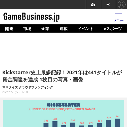
開発
市場
企業
連載
イベント
eスポーツ
ホーム
ゲーム開発
市場
マネタイズ
Kickstarter史上最多記録！2021年は441タイトルが
企業動向
資金調達を達成 1枚目の写真・画像
人材育成
マネタイズ
クラウドファンディング
2022.2.22（火） 17:30
産業政策
連載
イベント/セミナー