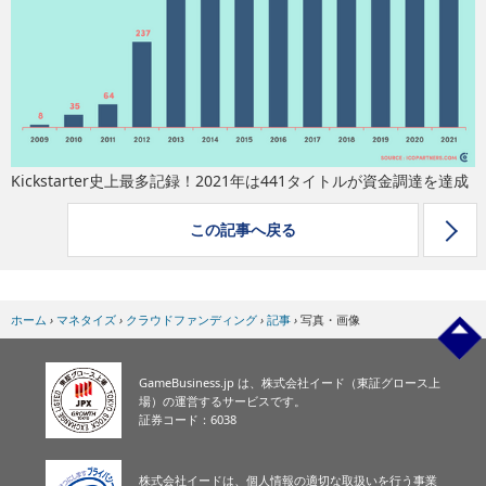
eスポーツ
Kickstarter史上最多記録！2021年は441タイトルが資金調達を達成
この記事へ戻る
ホーム
›
マネタイズ
›
クラウドファンディング
›
記事
›
写真・画像
GameBusiness.jp は、株式会社イード（東証グロース上
場）の運営するサービスです。
証券コード：6038
株式会社イードは、個人情報の適切な取扱いを行う事業