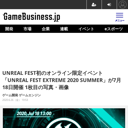
開発
市場
企業
連載
イベント
eスポーツ
ホーム
ゲーム開発
市場
マネタイズ
UNREAL FEST初のオンライン限定イベント
企業動向
「UNREAL FEST EXTREME 2020 SUMMER」が7月
18日開催 1枚目の写真・画像
人材育成
ゲーム開発
ゲームエンジン
産業政策
2020.6.26（金） 19:53
連載
イベント/セミナー