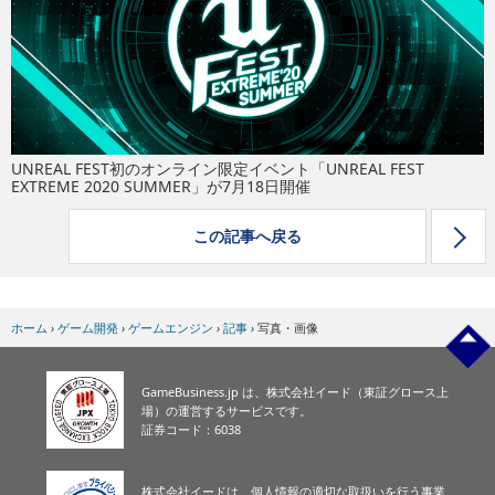
eスポーツ
UNREAL FEST初のオンライン限定イベント「UNREAL FEST
EXTREME 2020 SUMMER」が7月18日開催
この記事へ戻る
ホーム
›
ゲーム開発
›
ゲームエンジン
›
記事
›
写真・画像
GameBusiness.jp は、株式会社イード（東証グロース上
場）の運営するサービスです。
証券コード：6038
株式会社イードは、個人情報の適切な取扱いを行う事業