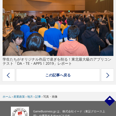
eスポーツ
学生たちがオリジナル作品で凌ぎを削る！東北最大級のアプリコン
テスト「DA・TE・APPS！2019」レポート
この記事へ戻る
ホーム
›
産業政策
›
地方
›
記事
›
写真・画像
GameBusiness.jp は、株式会社イード（東証グロース上
場）の運営するサービスです。