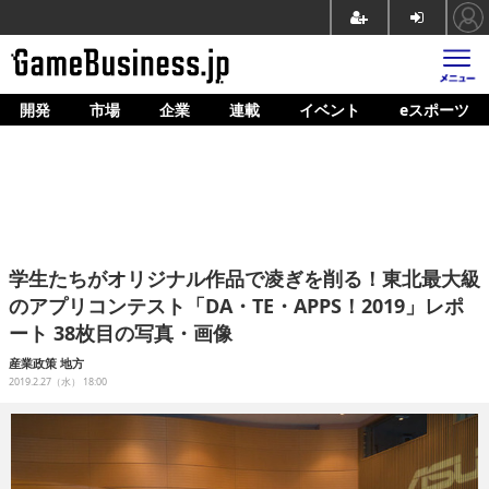
開発
市場
企業
連載
イベント
eスポーツ
ホーム
ゲーム開発
市場
マネタイズ
学生たちがオリジナル作品で凌ぎを削る！東北最大級
企業動向
のアプリコンテスト「DA・TE・APPS！2019」レポ
ート 38枚目の写真・画像
人材育成
産業政策
地方
産業政策
2019.2.27（水） 18:00
連載
イベント/セミナー