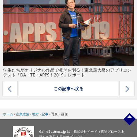
eスポーツ
学生たちがオリジナル作品で凌ぎを削る！東北最大級のアプリコン
テスト「DA・TE・APPS！2019」レポート
この記事へ戻る
ホーム
›
産業政策
›
地方
›
記事
›
写真・画像
GameBusiness.jp は、株式会社イード（東証グロース上
場）の運営するサービスです。