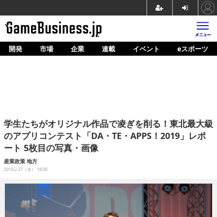
開発
市場
企業
連載
イベント
eスポーツ
ホーム
ゲーム開発
市場
マネタイズ
学生たちがオリジナル作品で凌ぎを削る！東北最大級
企業動向
のアプリコンテスト「DA・TE・APPS！2019」レポ
ート 5枚目の写真・画像
人材育成
産業政策
地方
産業政策
2019.2.27（水） 18:00
連載
イベント/セミナー