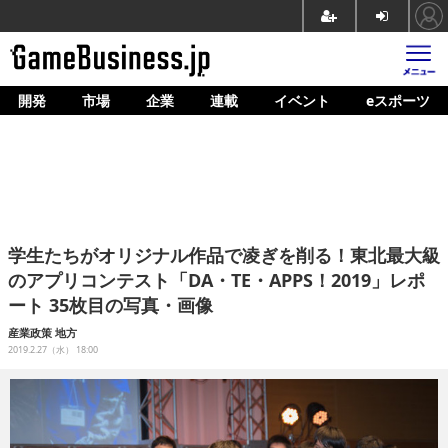
開発
市場
企業
連載
イベント
eスポーツ
ホーム
ゲーム開発
市場
マネタイズ
学生たちがオリジナル作品で凌ぎを削る！東北最大級
企業動向
のアプリコンテスト「DA・TE・APPS！2019」レポ
ート 35枚目の写真・画像
人材育成
産業政策
地方
産業政策
2019.2.27（水） 18:00
連載
イベント/セミナー