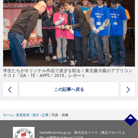
eスポーツ
学生たちがオリジナル作品で凌ぎを削る！東北最大級のアプリコン
テスト「DA・TE・APPS！2019」レポート
この記事へ戻る
ホーム
›
産業政策
›
地方
›
記事
›
写真・画像
GameBusiness.jp は、株式会社イード（東証グロース上
場）の運営するサービスです。