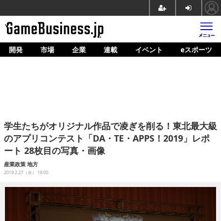
開発
市場
企業
連載
イベント
eスポーツ
ホーム
ゲーム開発
市場
マネタイズ
学生たちがオリジナル作品で凌ぎを削る！東北最大級
企業動向
のアプリコンテスト「DA・TE・APPS！2019」レポ
ート 28枚目の写真・画像
人材育成
産業政策
地方
産業政策
2019.2.27（水） 18:00
連載
イベント/セミナー