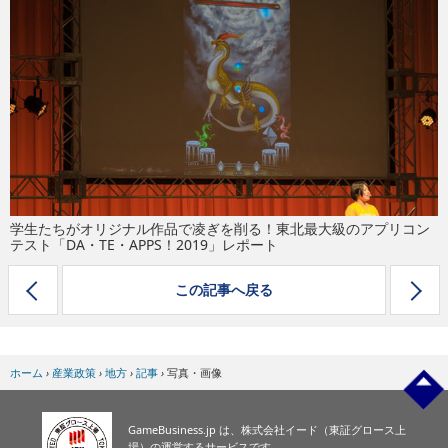
eスポーツ
学生たちがオリジナル作品で凌ぎを削る！東北最大級のアプリコン
テスト「DA・TE・APPS！2019」レポート
この記事へ戻る
ホーム
›
産業政策
›
地方
›
記事
›
写真・画像
GameBusiness.jp は、株式会社イード（東証グロース上
場）の運営するサービスです。