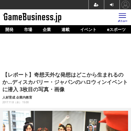
開発
市場
企業
連載
イベント
eスポーツ
ホーム
ゲーム開発
市場
マネタイズ
【レポート】奇想天外な発想はどこから生まれるの
企業動向
か…ディスカバリー・ジャパンのハロウィンイベント
に潜入 3枚目の写真・画像
人材育成
人材育成
企業内教育
産業政策
2017.11.8（水） 15:00
連載
イベント/セミナー