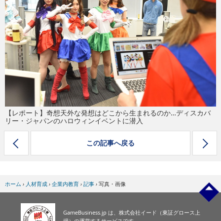
eスポーツ
【レポート】奇想天外な発想はどこから生まれるのか…ディスカバ
リー・ジャパンのハロウィンイベントに潜入
この記事へ戻る
ホーム
›
人材育成
›
企業内教育
›
記事
›
写真・画像
GameBusiness.jp は、株式会社イード（東証グロース上
場）の運営するサービスです。