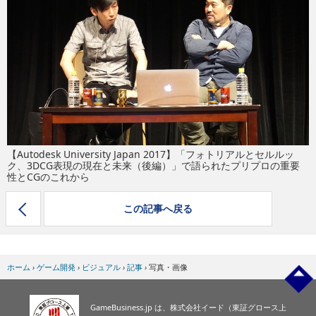
eスポーツ
【Autodesk University Japan 2017】「フォトリアルとセルルッ
ク、3DCG表現の現在と未来（後編）」で語られたプリプロの重要
性とCGのこれから
この記事へ戻る
ホーム
›
ゲーム開発
›
ビジュアル
›
記事
›
写真・画像
GameBusiness.jp は、株式会社イード（東証グロース上