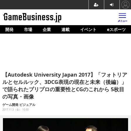
開発
市場
企業
連載
イベント
eスポーツ
ホーム
ゲーム開発
市場
マネタイズ
【Autodesk University Japan 2017】「フォトリア
企業動向
ルとセルルック、3DCG表現の現在と未来（後編）」
で語られたプリプロの重要性とCGのこれから 5枚目
人材育成
の写真・画像
産業政策
ゲーム開発
ビジュアル
2017.11.3（金） 10:30
連載
イベント/セミナー