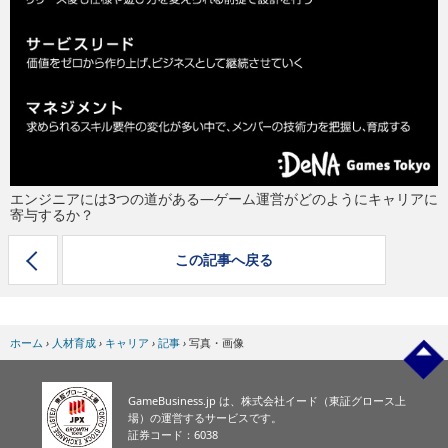
eスポーツ
エンジニアには3つの道がある―ゲーム運営がどのようにキャリアに
寄与するか？
この記事へ戻る
ホーム
›
人材育成
›
キャリア
›
記事
›
写真・画像
GameBusiness.jp は、株式会社イード（東証グロース上
場）の運営するサービスです。
証券コード：6038