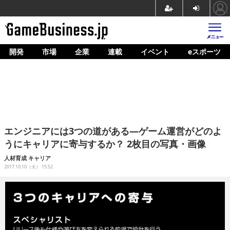
開発
市場
企業
連載
イベント
eスポーツ
ホーム
ゲーム開発
市場
マネタイズ
エンジニアには3つの道がある―ゲーム運営がどのよ
企業動向
うにキャリアに寄与するか？ 2枚目の写真・画像
人材育成
人材育成
キャリア
2017.10.10（火） 15:52
産業政策
連載
イベント/セミナー