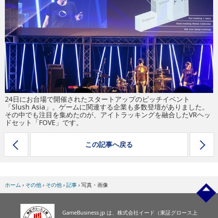
eスポーツ
24日にお台場で開催されたスタートアップのピッチイベント
「Slush Asia」。ゲームに関連する企業も多数登壇がありました。
その中でも注目を集めたのが、アイトラッキングを融合したVRヘッ
ドセット「FOVE」です。
この記事へ戻る
ホーム
›
その他
›
その他
›
記事
›
写真・画像
GameBusiness.jp は、株式会社イード（東証グロース上