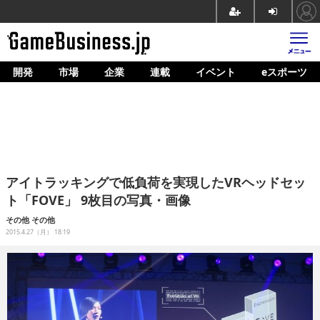
開発
市場
企業
連載
イベント
eスポーツ
ホーム
ゲーム開発
市場
マネタイズ
アイトラッキングで低負荷を実現したVRヘッドセッ
企業動向
ト「FOVE」 9枚目の写真・画像
人材育成
その他
その他
2015.4.27（月） 18:19
産業政策
連載
イベント/セミナー