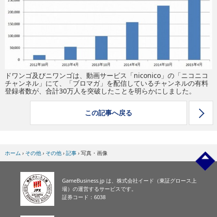
eスポーツ
ドワンゴ及びニワンゴは、動画サービス「niconico」の「ニコニコ
チャンネル」にて、「ブロマガ」を配信しているチャンネルの有料
登録者数が、合計30万人を突破したことを明らかにしました。
この記事へ戻る
ホーム
›
その他
›
その他
›
記事
›
写真・画像
GameBusiness.jp は、株式会社イード（東証グロース上
場）の運営するサービスです。
証券コード：6038