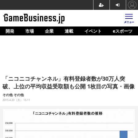
開発
市場
企業
連載
イベント
eスポーツ
ホーム
ゲーム開発
市場
マネタイズ
「ニコニコチャンネル」有料登録者数が30万人突
企業動向
破、上位の平均収益受取額も公開 1枚目の写真・画像
人材育成
その他
その他
2015.4.20（月） 15:11
産業政策
連載
イベント/セミナー