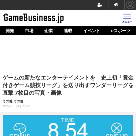
開発
市場
企業
連載
イベント
eスポーツ
ホーム
ゲーム開発
市場
マネタイズ
ゲームの新たなエンターテイメントを 史上初「賞金
企業動向
付きゲーム競技リーグ」を送り出すワンダーリーグを
直撃 7枚目の写真・画像
人材育成
その他
その他
産業政策
2015.4.15（水） 18:22
連載
イベント/セミナー