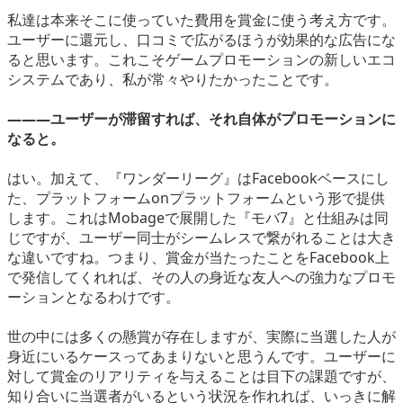
私達は本来そこに使っていた費用を賞金に使う考え方です。
ユーザーに還元し、口コミで広がるほうが効果的な広告にな
ると思います。これこそゲームプロモーションの新しいエコ
システムであり、私が常々やりたかったことです。
―――ユーザーが滞留すれば、それ自体がプロモーションに
なると。
はい。加えて、『ワンダーリーグ』はFacebookベースにし
た、プラットフォームonプラットフォームという形で提供
します。これはMobageで展開した『モバ7』と仕組みは同
じですが、ユーザー同士がシームレスで繋がれることは大き
な違いですね。つまり、賞金が当たったことをFacebook上
で発信してくれれば、その人の身近な友人への強力なプロモ
ーションとなるわけです。
世の中には多くの懸賞が存在しますが、実際に当選した人が
身近にいるケースってあまりないと思うんです。ユーザーに
対して賞金のリアリティを与えることは目下の課題ですが、
知り合いに当選者がいるという状況を作れれば、いっきに解