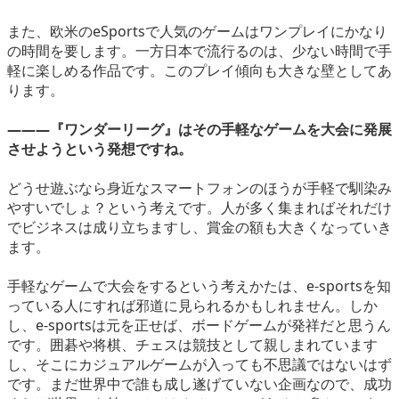
また、欧米のeSportsで人気のゲームはワンプレイにかなり
の時間を要します。一方日本で流行るのは、少ない時間で手
軽に楽しめる作品です。このプレイ傾向も大きな壁としてあ
ります。
―――『ワンダーリーグ』はその手軽なゲームを大会に発展
させようという発想ですね。
どうせ遊ぶなら身近なスマートフォンのほうが手軽で馴染み
やすいでしょ？という考えです。人が多く集まればそれだけ
でビジネスは成り立ちますし、賞金の額も大きくなっていき
ます。
手軽なゲームで大会をするという考えかたは、e-sportsを知
っている人にすれば邪道に見られるかもしれません。しか
し、e-sportsは元を正せば、ボードゲームが発祥だと思うん
です。囲碁や将棋、チェスは競技として親しまれています
し、そこにカジュアルゲームが入っても不思議ではないはず
です。まだ世界中で誰も成し遂げていない企画なので、成功