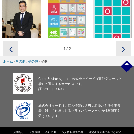
‹
›
1
/
2
ホーム
›
その他
›
その他
›
記事
GameBusiness.jp は、株式会社イード（東証グロース上
場）の運営するサービスです。
証券コード：6038
株式会社イードは、個人情報の適切な取扱いを行う事業
者に対して付与されるプライバシーマークの付与認定を
受けています。
お問合せ
広告掲載
会社概要
個人情報保護方針
特定商取引法に基づく表記