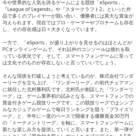
今や世界的な人気を誇るゲームによる競技「eSports」。
eスポーツ
『League of Legends』や『スタークラフト2』といった作
品で多くのプレイヤーが競い合い、優勝者には莫大な賞金が
与えられます。現在ではプロ・ゲーマーやプロチームも存在
し、その存在感は日々大きくなっています。
一方で、「eSports」が盛り上がりを見せるのはほとんどが
PCオンラインゲームで、それ以外のコンソールは後れを取
っている状況です。そして、スマートフォンゲームに至って
は文化そのものが存在しないと言っていいでしょう。
そんな現状を打破しようと考えているのが、株式会社ワンダ
ーリーグを立ち上げ、「ワンダーリーグ」の初代チェアマン
に就任した北村勝利氏です。北村氏が創設した「ワンダーリ
ーグ」は、ゲーム業界初の試みとなる、スマートフォンでの
賞金付きゲーム競技リーグです。この競技リーグではシンプ
ルなカジュアルゲームで毎日ランキングを競う「プライズリ
ーグ」と、半年に一度のペースで開催する優勝賞金30万円
の「トーナメントリーグ」を軸に、スマートフォンゲームに
新たな楽しみ方を提供していくと言います。また、第一弾ゲ