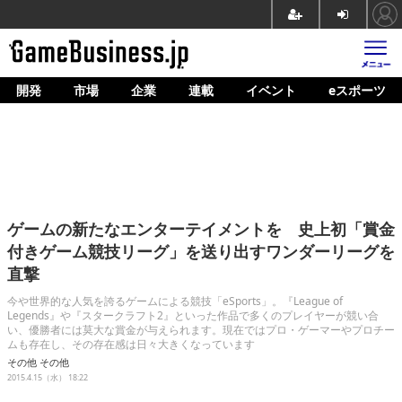
開発
市場
企業
連載
イベント
eスポーツ
ホーム
ゲーム開発
市場
マネタイズ
ゲームの新たなエンターテイメントを 史上初「賞金
企業動向
付きゲーム競技リーグ」を送り出すワンダーリーグを
直撃
人材育成
今や世界的な人気を誇るゲームによる競技「eSports」。『League of
産業政策
Legends』や『スタークラフト2』といった作品で多くのプレイヤーが競い合
い、優勝者には莫大な賞金が与えられます。現在ではプロ・ゲーマーやプロチー
ムも存在し、その存在感は日々大きくなっています
連載
その他
その他
2015.4.15（水） 18:22
イベント/セミナー