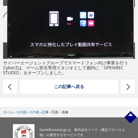
eスポーツ
サイバーエージェントグループでスマートフォン向け事業を行う
CyberZは、ゲーム実況専用スタジオとして都内に「OPENREC
STUDIO」をオープンしました。
この記事へ戻る
ホーム
›
その他
›
その他
›
記事
›
写真・画像
GameBusiness.jp は、株式会社イード（東証グロース上
場）の運営するサービスです。