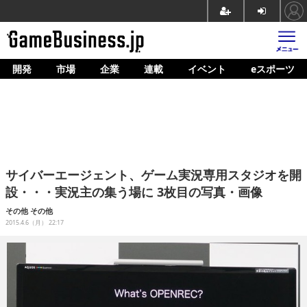
開発
市場
企業
連載
イベント
eスポーツ
ホーム
ゲーム開発
市場
マネタイズ
サイバーエージェント、ゲーム実況専用スタジオを開
企業動向
設・・・実況主の集う場に 3枚目の写真・画像
人材育成
その他
その他
2015.4.6（月） 22:17
産業政策
連載
イベント/セミナー