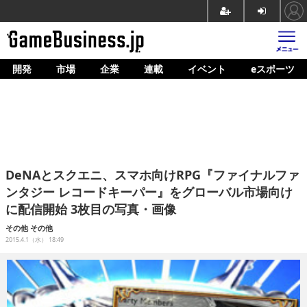
開発
市場
企業
連載
イベント
eスポーツ
ホーム
ゲーム開発
市場
マネタイズ
DeNAとスクエニ、スマホ向けRPG『ファイナルファ
企業動向
ンタジー レコードキーパー』をグローバル市場向け
に配信開始 3枚目の写真・画像
人材育成
その他
その他
産業政策
2015.4.1（水） 18:49
連載
イベント/セミナー