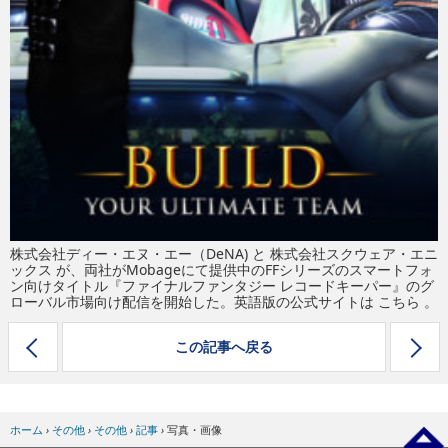
株式会社ディー・エヌ・エー（DeNA) と 株式会社スクウェア・エニ
ックス が、両社がMobageにて提供中のFFシリーズのスマートフォ
ン向けタイトル『ファイナルファンタジー レコードキーパー』のグ
ローバル市場向け配信を開始した。英語版の公式サイトは こちら 。
この記事へ戻る
ホーム
›
その他
›
その他
›
記事
›
写真・画像