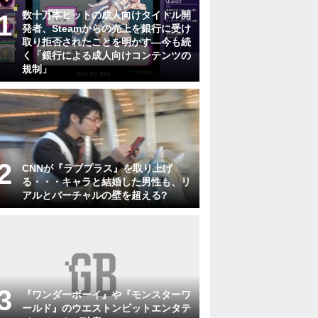
数十万本ヒットの成人向けタイトル開
発者、Steamからの売上を銀行に受け
取り拒否されたことを明かす―今も続
く「銀行による成人向けコンテンツの
規制」
CNNが『ラブプラス』を取り上げ
る・・・キャラと結婚した男性も、リ
アルとバーチャルの壁を超える?
『ワンダーボーイ』や『モンスターワ
ールド』のウエストンビットエンタテ