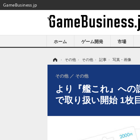
GameBusiness.jp
ホーム
ゲーム開発
市場
ホーム
›
その他
›
その他
›
記事
›
写真・画像
その他
その他
より『艦これ』への
で取り扱い開始 1枚