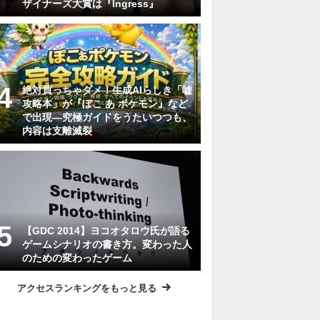
ザイナーズ大賞は『Ingress』
絶対買っちゃダメ！生成AIらしき「嘘
攻略本」が『ぽこ あ ポケモン』など
で出現―究極ガイドをうたいつつも、
内容は支離滅裂
【GDC 2014】ヨコオタロウ氏が語る
ゲームシナリオの書き方。変わった人
のための変わったゲーム
アクセスランキングをもっと見る