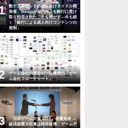
数十万本ヒットの成人向けタイトル開
発者、Steamからの売上を銀行に受け
取り拒否されたことを明かす―今も続
く「銀行による成人向けコンテンツの
規制」
ゲーム会社の歴史が一目瞭然の「ゲー
ム会社フローチャート」
「日本ゲーム大賞 2015」各賞発表 ―
経済産業大臣賞は桜井政博、ゲームデ