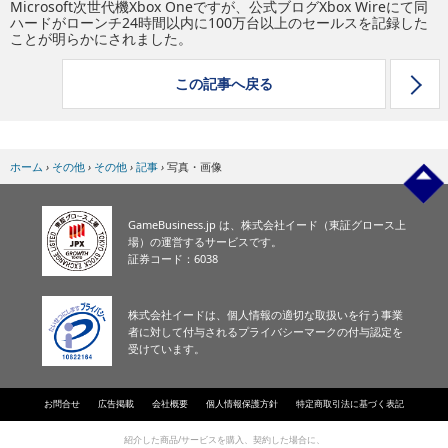
Microsoft次世代機Xbox Oneですが、公式ブログXbox Wireにて同
eスポーツ
ハードがローンチ24時間以内に100万台以上のセールスを記録した
ことが明らかにされました。
この記事へ戻る
ホーム
›
その他
›
その他
›
記事
›
写真・画像
GameBusiness.jp は、株式会社イード（東証グロース上
場）の運営するサービスです。
証券コード：6038
株式会社イードは、個人情報の適切な取扱いを行う事業
者に対して付与されるプライバシーマークの付与認定を
受けています。
お問合せ
広告掲載
会社概要
個人情報保護方針
特定商取引法に基づく表記
紹介した商品/サービスを購入、契約した場合に、