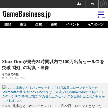
開発
市場
企業
連載
イベント
eスポーツ
ホーム
ゲーム開発
市場
マネタイズ
Xbox Oneが発売24時間以内で100万出荷セールスを
企業動向
突破 1枚目の写真・画像
人材育成
その他
その他
2013.11.25（月） 10:31
産業政策
連載
イベント/セミナー
ついに北米など13のマーケットにて11月22日にローンチとなった