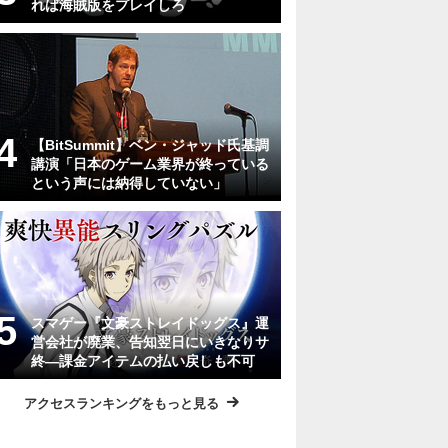
れば海賊版をプレイしろ
【BitSummit】ベン・ジャッド氏基調
講演「日本のゲーム業界が終っている
という声には納得していない」
スマゲー『文豪ストレイドッグス』運
営会社が廃業、告知翌日にいきなりサ
終―課金アイテムの払い戻しも不可
アクセスランキングをもっと見る