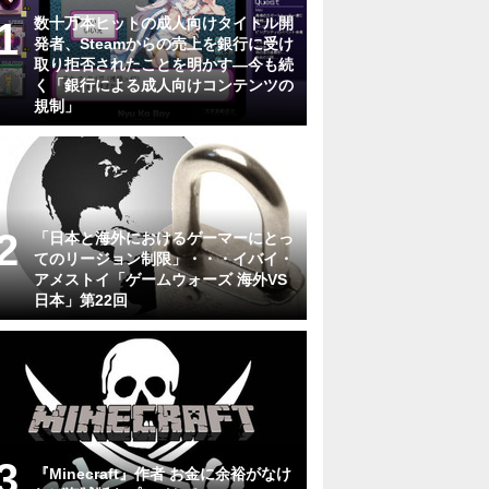
数十万本ヒットの成人向けタイトル開
発者、Steamからの売上を銀行に受け
取り拒否されたことを明かす―今も続
く「銀行による成人向けコンテンツの
規制」
「日本と海外におけるゲーマーにとっ
てのリージョン制限」・・・イバイ・
アメストイ「ゲームウォーズ 海外VS
日本」第22回
『Minecraft』作者 お金に余裕がなけ