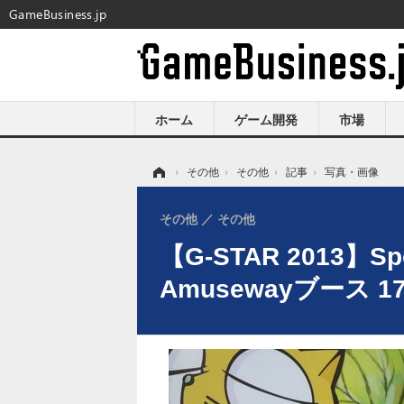
GameBusiness.jp
ホーム
ゲーム開発
市場
ホーム
›
その他
›
その他
›
記事
›
写真・画像
その他
その他
【G-STAR 201
Amusewayブース