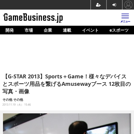
開発
市場
企業
連載
イベント
eスポーツ
ホーム
ゲーム開発
市場
マネタイズ
【G-STAR 2013】Sports＋Game！様々なデバイス
企業動向
とスポーツ用品を繋げるAmusewayブース 12枚目の
写真・画像
人材育成
その他
その他
産業政策
2013.11.19（火） 15:46
連載
イベント/セミナー