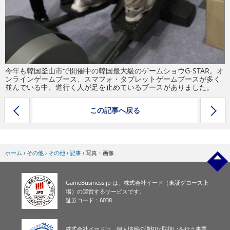
今年も韓国釜山市で開催中の韓国最大級のゲームショウG-STAR。オ
ンラインゲームブース、スマフォ・タブレットゲームブースが多く
並んでいる中、道行く人が足を止めているブースがありました。
この記事へ戻る
ホーム
›
その他
›
その他
›
記事
›
写真・画像
GameBusiness.jp は、株式会社イード（東証グロース上
場）の運営するサービスです。
証券コード：6038
株式会社イードは、個人情報の適切な取扱いを行う事業