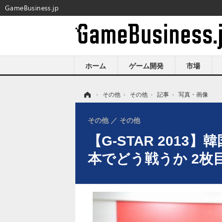
GameBusiness.jp
ホーム
ゲーム開発
市場
ホーム
›
その他
›
その他
›
記事
›
写真・画像
その他
その他
【G-STAR 201
本でどう戦うか 2枚