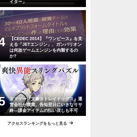
イター」
【CEDEC 2014】『ワンピース』を支
える「JETエンジン」、ガンバリオン
は何故ゲームエンジンを内製するの
か?
スマゲー『文豪ストレイドッグス』運
営会社が廃業、告知翌日にいきなりサ
終―課金アイテムの払い戻しも不可
アクセスランキングをもっと見る