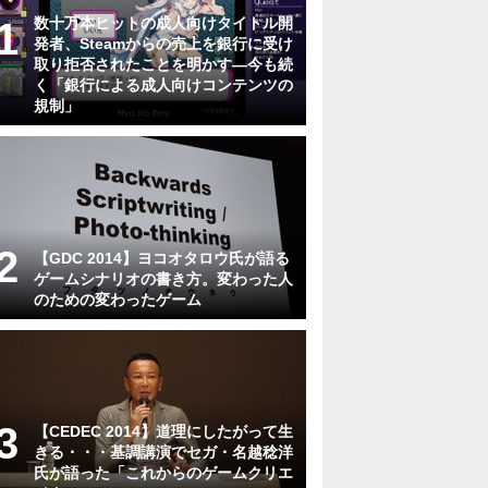
数十万本ヒットの成人向けタイトル開
発者、Steamからの売上を銀行に受け
取り拒否されたことを明かす―今も続
く「銀行による成人向けコンテンツの
規制」
【GDC 2014】ヨコオタロウ氏が語る
ゲームシナリオの書き方。変わった人
のための変わったゲーム
【CEDEC 2014】道理にしたがって生
きる・・・基調講演でセガ・名越稔洋
氏が語った「これからのゲームクリエ