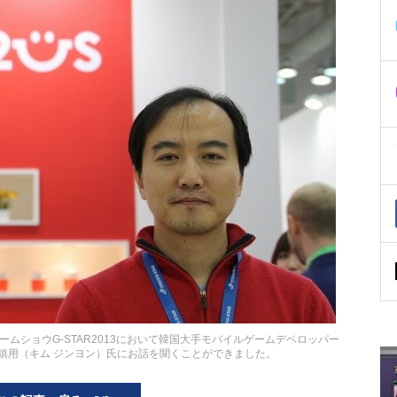
ムショウG-STAR2013において韓国大手モバイルゲームデベロッパー
金 鎮用（キム ジンヨン）氏にお話を聞くことができました。