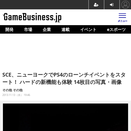
開発
市場
企業
連載
イベント
eスポーツ
ホーム
ゲーム開発
市場
マネタイズ
SCE、ニューヨークでPS4のローンチイベントをスタ
企業動向
ート！ ハードの新機能も体験 14枚目の写真・画像
人材育成
その他
その他
2013.11.13（水） 19:46
産業政策
連載
イベント/セミナー