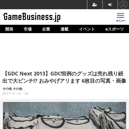
開発
市場
企業
連載
イベント
eスポーツ
ホーム
ゲーム開発
市場
マネタイズ
【GDC Next 2013】GDC恒例のグッズは売れ残り続
企業動向
出で大ピンチ!? おみやげアリます 6枚目の写真・画像
人材育成
その他
その他
2013.11.10（日） 1:36
産業政策
連載
イベント/セミナー