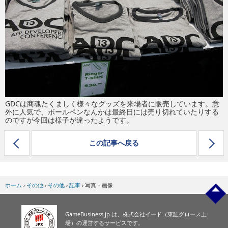
eスポーツ
GDCは商魂たくましく様々なグッズを来場者に販売しています。意
外に人気で、ボールペンなんかは最終日には売り切れていたりする
のですが今回は様子が違ったようです。
この記事へ戻る
ホーム
›
その他
›
その他
›
記事
›
写真・画像
GameBusiness.jp は、株式会社イード（東証グロース上
場）の運営するサービスです。