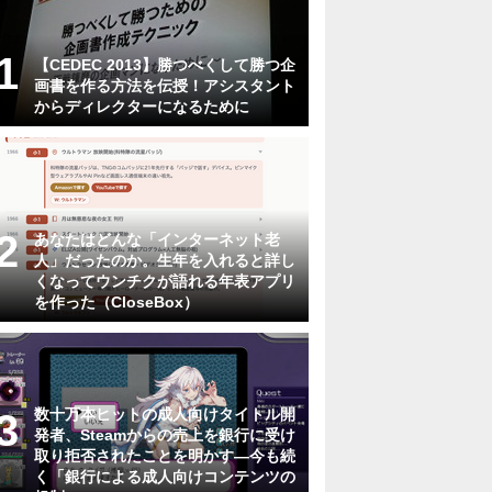
【CEDEC 2013】勝つべくして勝つ企
画書を作る方法を伝授！アシスタント
からディレクターになるために
あなたはどんな「インターネット老
人」だったのか。生年を入れると詳し
くなってウンチクが語れる年表アプリ
を作った（CloseBox）
数十万本ヒットの成人向けタイトル開
発者、Steamからの売上を銀行に受け
取り拒否されたことを明かす―今も続
く「銀行による成人向けコンテンツの