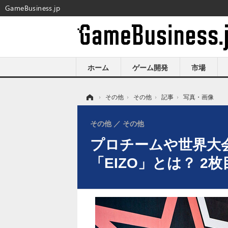
GameBusiness.jp
ホーム
ゲーム開発
市場
ホーム
›
その他
›
その他
›
記事
›
写真・画像
その他
その他
プロチームや世界大
「EIZO」とは？ 2