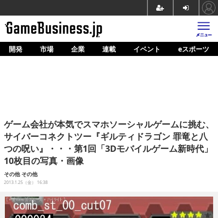
開発
市場
企業
連載
イベント
eスポーツ
ホーム
ゲーム開発
市場
マネタイズ
ゲーム会社が本気でスマホソーシャルゲームに挑む、
企業動向
サイバーコネクトツー『ギルティドラゴン 罪竜と八
つの呪い』・・・第1回「3Dモバイルゲーム新時代」
人材育成
10枚目の写真・画像
産業政策
その他
その他
2013.1.25（金） 16:38
連載
イベント/セミナー