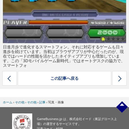
日進月歩で進化するスマートフォン。それに対応するゲームも日々
進歩を続けています。当初はブラウザアプリが中心だったのが、現
在ではハードの性能を活かしたネイティブアプリも増加していま
す。この「3Dモバイルゲーム新時代」ではオートデスクの協力で、
スマートフォ
この記事へ戻る
ホーム
›
その他
›
その他
›
記事
›
写真・画像
GameBusiness.jp は、株式会社イード（東証グロース上
場）の運営するサービスです。
証券コード：6038