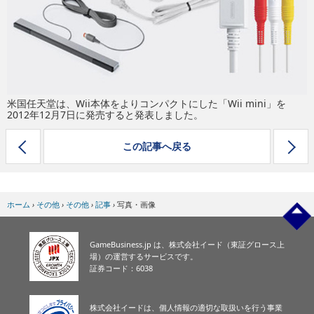
eスポーツ
米国任天堂は、Wii本体をよりコンパクトにした「Wii mini」を
2012年12月7日に発売すると発表しました。
この記事へ戻る
ホーム
›
その他
›
その他
›
記事
›
写真・画像
GameBusiness.jp は、株式会社イード（東証グロース上
場）の運営するサービスです。
証券コード：6038
株式会社イードは、個人情報の適切な取扱いを行う事業