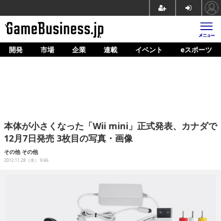
開発
市場
企業
連載
イベント
eスポーツ
ホーム
ゲーム開発
市場
マネタイズ
本体が小さくなった「Wii mini」正式発表、カナダで
企業動向
12月7日発売 3枚目の写真・画像
人材育成
その他
その他
2012.11.28（水） 9:46
産業政策
連載
イベント/セミナー