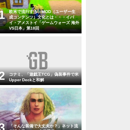
欧米で流行する、MOD（ユーザー生
成コンテンツ）文化とは・・・イバ
イ・アメストイ「ゲームウォーズ 海外
VS日本」第18回
コナミ、「遊戯王TCG」偽装事件で米
Upper Deckと和解
「そんな装備で大丈夫か？」ネット流