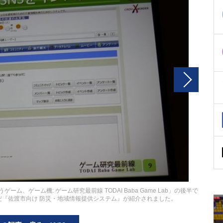
、ゲーム機: ゲーム研究最前線 TODAI Baba Game Lab」の後半で
『佐渡市向け 防災・地域情報提供システム』が紹介されました。