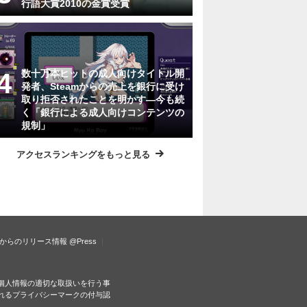
行語大賞2010の金賞受賞
数十万本ヒットの成人向けタイトル開
発者、Steamからの売上を銀行に受け
取り拒否されたことを明かす―今も続
く「銀行による成人向けコンテンツの
規制」
アクセスランキングをもっと見る
からのリリース情報
@Press
個人情報の適切な取扱いを行う事
れるプライバシーマークの付与認