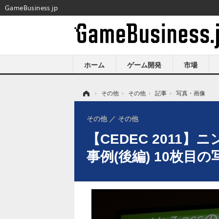
GameBusiness.jp
ホーム
ゲーム開発
市場
ホーム
›
その他
›
その他
›
記事
›
写真・画像
その他
その他
【CEDEC 201
事例(後編) 10枚目