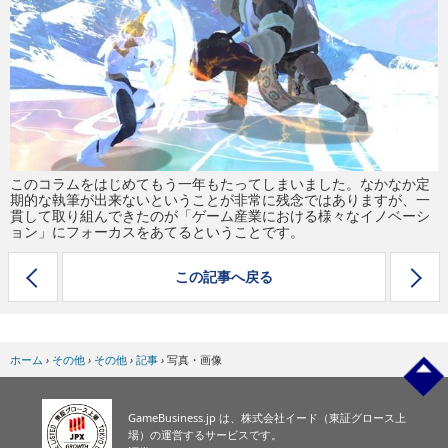
eスポーツ
このコラムをはじめてもう一年もたってしまいました。なかなか定
期的な執筆が出来ないということが非常に残念ではありますが、一
貫して取り組んできたのが「ゲーム産業における様々なイノベーシ
ョン」にフォーカスをあてるということです。
この記事へ戻る
ホーム
›
その他
›
その他
›
記事
›
写真・画像
GameBusiness.jp は、株式会社イード（東証グロース上
場）の運営するサービスです。