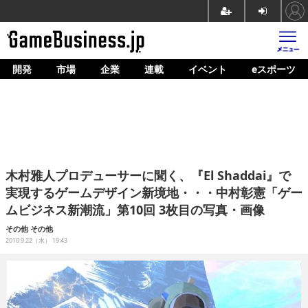
開発
市場
企業
連載
イベント
eスポーツ
ホーム
ゲーム開発
市場
マネタイズ
木村雅人プロデューサーに聞く、『El Shaddai』で
企業動向
実現するゲームデザイン新境地・・・中村彰憲「ゲー
ムビジネス新潮流」第10回 3枚目の写真・画像
人材育成
その他
その他
産業政策
2010.9.22（水） 19:43
連載
イベント/セミナー